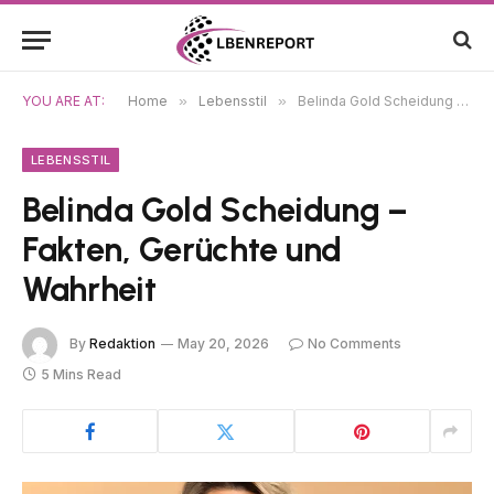
YOU ARE AT:
Home
»
Lebensstil
»
Belinda Gold Scheidung – Fakten, Gerüchte und Wahrheit
LEBENSSTIL
Belinda Gold Scheidung –
Fakten, Gerüchte und
Wahrheit
By
Redaktion
May 20, 2026
No Comments
5 Mins Read