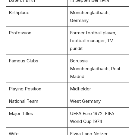
Date of Birth
14 September 1944
Birthplace
Mönchengladbach,
Germany
Profession
Former football player,
football manager, TV
pundit
Famous Clubs
Borussia
Mönchengladbach, Real
Madrid
Playing Position
Midfielder
National Team
West Germany
Major Titles
UEFA Euro 1972, FIFA
World Cup 1974
Wife
Elvira Lang Netzer