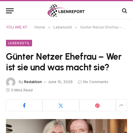
YOU ARE AT:
Home
»
Lebensstil
»
Günter Netzer Ehefrau – Wer ist sie und was macht sie?
LEBENSSTIL
Günter Netzer Ehefrau – Wer
ist sie und was macht sie?
By
Redaktion
June 10, 2026
No Comments
5 Mins Read