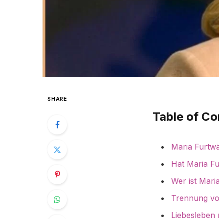
SHARE
Table of Co
Maria Furtwä
Hat Maria Fu
Wer ist Mari
Trennung vo
Liebesleben 