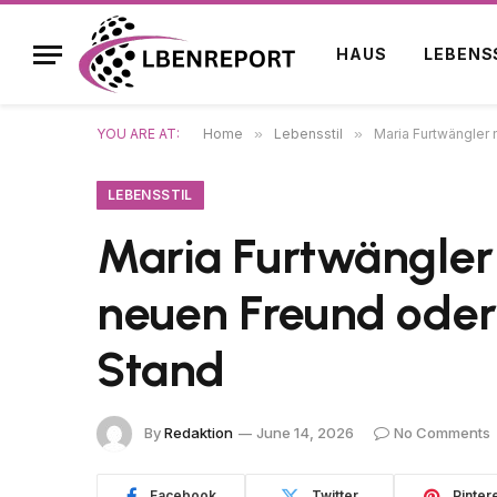
HAUS
LEBENS
YOU ARE AT:
Home
»
Lebensstil
»
Maria Furtwängler 
LEBENSSTIL
Maria Furtwängler 
neuen Freund oder 
Stand
By
Redaktion
June 14, 2026
No Comments
Facebook
Twitter
Pinter