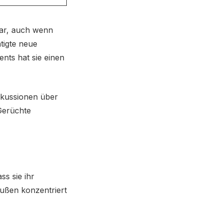
klar, auch wenn
ätigte neue
ents hat sie einen
iskussionen über
Gerüchte
s sie ihr
außen konzentriert