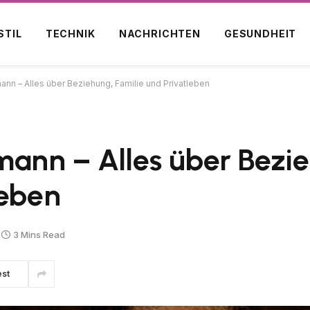
STIL
TECHNIK
NACHRICHTEN
GESUNDHEIT
nn – Alles über Beziehung, Familie und Privatleben
ann – Alles über Bezi
leben
3 Mins Read
est