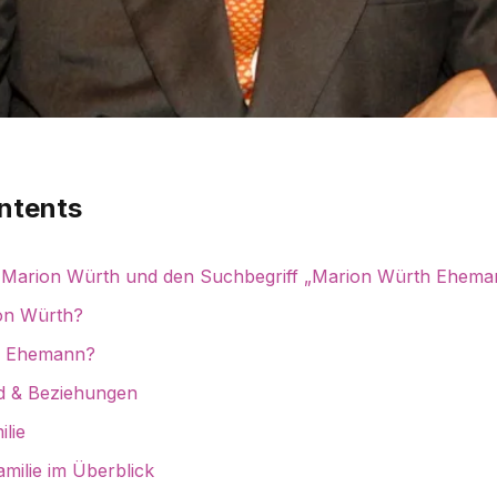
ntents
r Marion Würth und den Suchbegriff „Marion Würth Ehema
ion Würth?
en Ehemann?
nd & Beziehungen
ilie
milie im Überblick