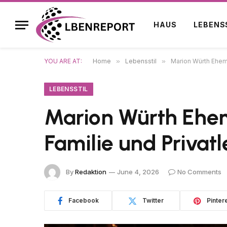
HAUS
LEBENS
YOU ARE AT:
Home
»
Lebensstil
»
Marion Würth Ehema
LEBENSSTIL
Marion Würth Ehem
Familie und Privat
By
Redaktion
June 4, 2026
No Comments
Facebook
Twitter
Pinter