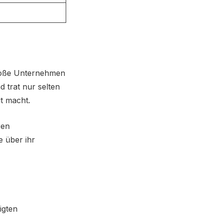
große Unternehmen
 trat nur selten
it macht.
ren
 über ihr
igten