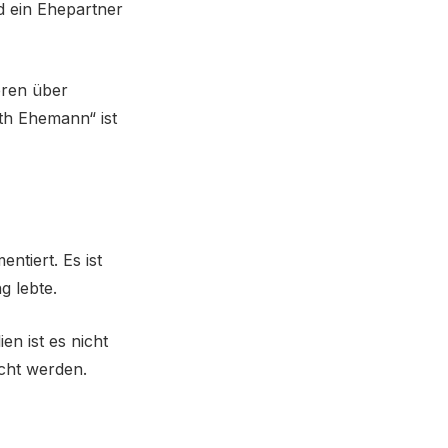
d ein Ehepartner
eren über
rth Ehemann“ ist
ntiert. Es ist
g lebte.
en ist es nicht
cht werden.