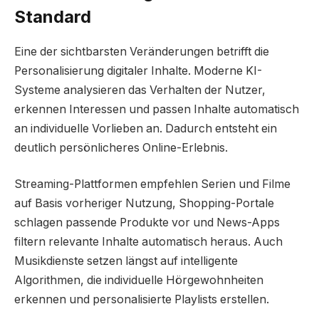
Standard
Eine der sichtbarsten Veränderungen betrifft die
Personalisierung digitaler Inhalte. Moderne KI-
Systeme analysieren das Verhalten der Nutzer,
erkennen Interessen und passen Inhalte automatisch
an individuelle Vorlieben an. Dadurch entsteht ein
deutlich persönlicheres Online-Erlebnis.
Streaming-Plattformen empfehlen Serien und Filme
auf Basis vorheriger Nutzung, Shopping-Portale
schlagen passende Produkte vor und News-Apps
filtern relevante Inhalte automatisch heraus. Auch
Musikdienste setzen längst auf intelligente
Algorithmen, die individuelle Hörgewohnheiten
erkennen und personalisierte Playlists erstellen.