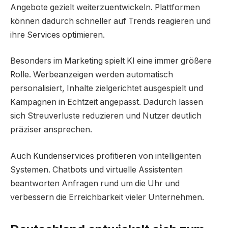
Angebote gezielt weiterzuentwickeln. Plattformen
können dadurch schneller auf Trends reagieren und
ihre Services optimieren.
Besonders im Marketing spielt KI eine immer größere
Rolle. Werbeanzeigen werden automatisch
personalisiert, Inhalte zielgerichtet ausgespielt und
Kampagnen in Echtzeit angepasst. Dadurch lassen
sich Streuverluste reduzieren und Nutzer deutlich
präziser ansprechen.
Auch Kundenservices profitieren von intelligenten
Systemen. Chatbots und virtuelle Assistenten
beantworten Anfragen rund um die Uhr und
verbessern die Erreichbarkeit vieler Unternehmen.