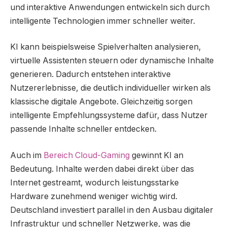
und interaktive Anwendungen entwickeln sich durch
intelligente Technologien immer schneller weiter.
KI kann beispielsweise Spielverhalten analysieren,
virtuelle Assistenten steuern oder dynamische Inhalte
generieren. Dadurch entstehen interaktive
Nutzererlebnisse, die deutlich individueller wirken als
klassische digitale Angebote. Gleichzeitig sorgen
intelligente Empfehlungssysteme dafür, dass Nutzer
passende Inhalte schneller entdecken.
Auch im
Bereich Cloud-Gaming
gewinnt KI an
Bedeutung. Inhalte werden dabei direkt über das
Internet gestreamt, wodurch leistungsstarke
Hardware zunehmend weniger wichtig wird.
Deutschland investiert parallel in den Ausbau digitaler
Infrastruktur und schneller Netzwerke, was die