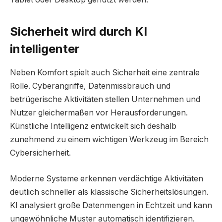
Sicherheit wird durch KI
intelligenter
Neben Komfort spielt auch Sicherheit eine zentrale
Rolle. Cyberangriffe, Datenmissbrauch und
betrügerische Aktivitäten stellen Unternehmen und
Nutzer gleichermaßen vor Herausforderungen.
Künstliche Intelligenz entwickelt sich deshalb
zunehmend zu einem wichtigen Werkzeug im Bereich
Cybersicherheit.
Moderne Systeme erkennen verdächtige Aktivitäten
deutlich schneller als klassische Sicherheitslösungen.
KI analysiert große Datenmengen in Echtzeit und kann
ungewöhnliche Muster automatisch identifizieren.