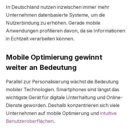
In Deutschland nutzen inzwischen immer mehr
Unternehmen datenbasierte Systeme, um die
Nutzerbindung zu erhöhen. Gerade mobile
Anwendungen profitieren davon, da sie Informationen
in Echtzeit verarbeiten können.
Mobile Optimierung gewinnt
weiter an Bedeutung
Parallel zur Personalisierung wächst die Bedeutung
mobiler Technologien. Smartphones sind längst das
wichtigste Gerät für digitale Unterhaltung und Online-
Dienste geworden. Deshalb konzentrieren sich viele
Unternehmen auf mobile Optimierung und
intuitive
Benutzeroberflächen
.