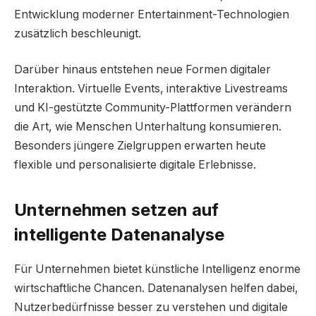
Entwicklung moderner Entertainment-Technologien
zusätzlich beschleunigt.
Darüber hinaus entstehen neue Formen digitaler
Interaktion. Virtuelle Events, interaktive Livestreams
und KI-gestützte Community-Plattformen verändern
die Art, wie Menschen Unterhaltung konsumieren.
Besonders jüngere Zielgruppen erwarten heute
flexible und personalisierte digitale Erlebnisse.
Unternehmen setzen auf
intelligente Datenanalyse
Für Unternehmen bietet künstliche Intelligenz enorme
wirtschaftliche Chancen. Datenanalysen helfen dabei,
Nutzerbedürfnisse besser zu verstehen und digitale